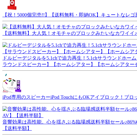
【祝！5000個完売!!】【送料無料・即納OK】キュートなレ
【送料無料】大人気！オモチャのブロックみたいなカワイイ♪iPod用
ドルビーデジタルを5.1chで迫力再生！5.1chサラウンドホ
ラウンドスピーカー】【ホームシアター】【ホームシアター
iPod専用のスピーカーiPod TouchにもOKアイブロック！
音響効果は高性能。心を揺さぶる臨場感送料半額セール♪86%OF
【送料半額】