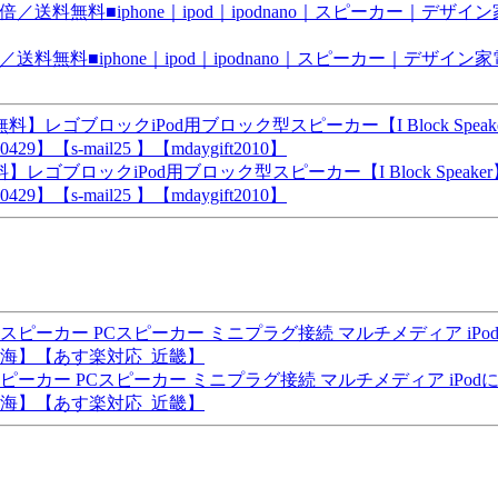
料無料■iphone｜ipod｜ipodnano｜スピーカー｜デザイン
ゴブロックiPod用ブロック型スピーカー【I Block Speaker】
【s-mail25 】【mdaygift2010】
スピーカー PCスピーカー ミニプラグ接続 マルチメディア iPod
東海】【あす楽対応_近畿】