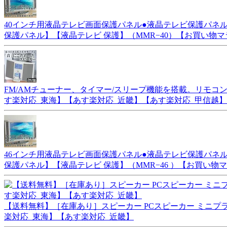
40インチ用液晶テレビ画面保護パネル●液晶テレビ保護パネル
保護パネル】【液晶テレビ 保護】（MMR−40）【お買い物マラ
FM/AMチューナー、タイマー/スリープ機能を搭載。リモコン付属[ア
す楽対応_東海】【あす楽対応_近畿】【あす楽対応_甲信越】
46インチ用液晶テレビ画面保護パネル●液晶テレビ保護パネル
保護パネル】【液晶テレビ 保護】（MMR−46 ）【お買い物マ
【送料無料】［在庫あり］スピーカー PCスピーカー ミニプラグ接
楽対応_東海】【あす楽対応_近畿】