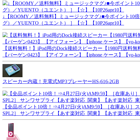
↓【ROOMY／送料無料】ミュージックマグ♪■今ポイント10倍／送
グ）／YUENTO（ユエント） ］【☆】【10P26apr10】
【送料無料！】iPod用のDock接続スピーカー【1980円送料無料】レ
【バーゲン0423】 【アイフォーン】【iphone ケース】【yo-ko0429】
スピーカー内蔵！充電式MP3プレーヤーHS-616-2GB
【全品ポイント10倍！⇒4月27日(火)AM9:59】［在庫あり］
SPL2］ サンワサプライ【あす楽対応_関東】【あす楽対応_