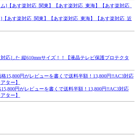
コム]【あす楽対応_関東】【あす楽対応_東海】【あす楽対応_近
対応した 縦610mmサイズ！！【液晶テレビ保護プロテクタ
00円がレビューを書くで送料半額！13,800円!!AC3対応
シアター】