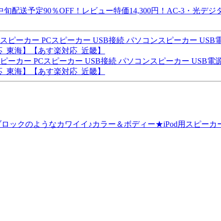
送予定90％OFF！レビュー特価14,300円！AC-3・光デ
スピーカー PCスピーカー USB接続 パソコンスピーカー USB電源
応_東海】【あす楽対応_近畿】
レゴブロックのようなカワイイ♪カラー＆ボディー★iPod用スピー