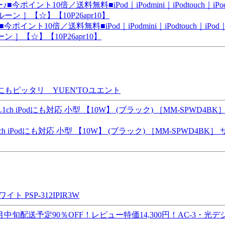
イント10倍／送料無料■iPod｜iPodmini｜iPodtouch｜iP
 ］【☆】【10P26apr10】
もピッタリ YUEN'TOユエント
h iPodにも対応 小型 【10W】 (ブラック) ［MM-SPWD
PSP-312IPIR3W