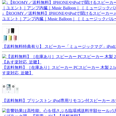
↓【ROOMY／送料無料】IPHONEやiPodで聞けるスピーカー♪■今ポ
ユエント｜アンプ内臓｜Music Balloon｜［ ミュージックバルーン
【送料無料特典有り】 スピーカー「ミュージックマグ」iPodに
【送料無料】［在庫あり］スピーカー PCスピーカー 木製 2.1c
す楽対応_近畿】
【送料無料】プリンストン iPod専用リモコン付スピーカー ホワイト 