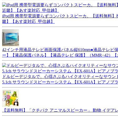
iPod用 携帯型電源要らずコンパクトスピーカ。【送料無料】携
畿】【あす楽対応_甲信越】
42インチ用液晶テレビ画面保護パネル縦610mm●液晶テレ
ー】【液晶保護パネル】【液晶テレビ 保護】（MMR−42）【
ドルビーデジタルで、心揺さぶるハイクオリティーなサウンド！【メ
5.1ch サラウンドスピーカーシステム 【EX-601A】
【送料無料】「クチパク アニマルスピーカー」 動物 イデア