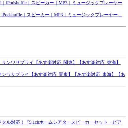
od｜iPodshuffle｜スピーカー｜MP3｜ミュージックプレーヤー｜
4BK］ サンワサプライ【あす楽対応_関東】【あす楽対応_東海】【あ