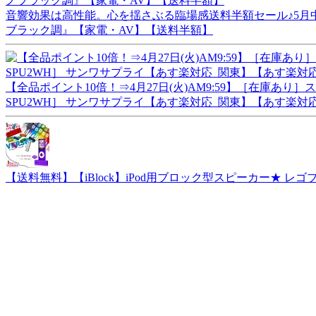
音響効果は高性能。心を揺さぶる臨場感送料半額セール♪5月中旬配
ブラック調』【家電・AV】【送料半額】
【全品ポイント10倍！⇒4月27日(火)AM9:59】［在庫あり］
SPU2WH］ サンワサプライ【あす楽対応_関東】【あす楽対
【送料無料】【iBlock】iPod用ブロック型スピーカー★ 