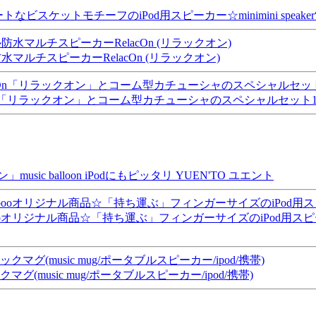
ットモチーフのiPod用スピーカー☆minimini speaker“Bi
ルチスピーカーRelacOn (リラックオン)
On「リラックオン」とコーム型カチューシャのスペシャルセット10P23ap
 balloon iPodにもピッタリ YUEN'TO ユエント
リジナル商品☆「持ち運ぶ」フィンガーサイズのiPod用スピーカーmini
usic mug/ポータブルスピーカー/ipod/携帯)