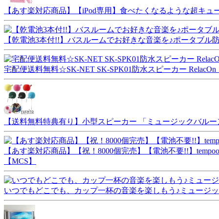
【あす楽対応商品】【iPod専用】食べたくなるような超キュートなビスケ
【乾電池3本付!!】バスルームでお好きな音楽を♪ポータブル防水マ
宅配便送料無料☆SK-NET SK-SPK01防水スピーカー Relac
【送料無料特典有り】小型スピーカー 「ミュージックバルーン」music
【あす楽対応商品】【祝！8000個完売】【電池不要!!】tempooオ
【MCS】
いつでもどこでも、カップ一杯の音楽を楽しもう♪ミュージックマグ(m