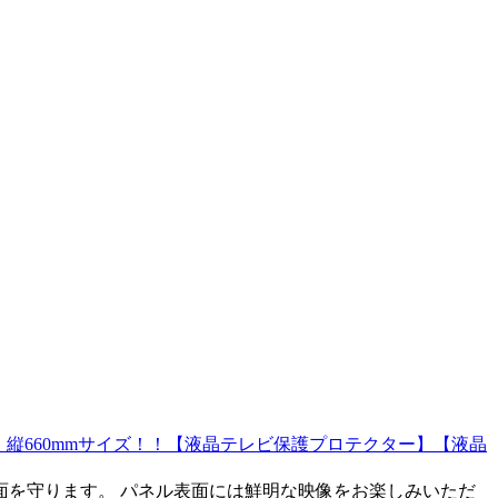
 縦660mmサイズ！！【液晶テレビ保護プロテクター】【液晶
面を守ります。 パネル表面には鮮明な映像をお楽しみいただ