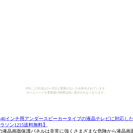
[PR] この広告は3ヶ月以上更新がないため表示されています。
ホームページを更新後24時間以内に表示されなくなります。
46インチ用アンダースピーカータイプの液晶テレビに対応した
ラソン1215送料無料】
の液晶画面保護パネルは非常に強くさまざまな危険から液晶画