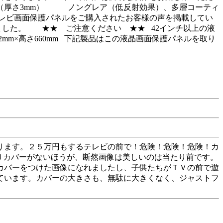
脂（厚さ3mm） ノングレア（低反射効果）、多層コーティ
レビ画面保護パネルをご購入されたお客様の声を掲載してい
した。 ★★ ご注意ください ★★ 42インチ以上の液
mm×高さ660mm 下記製品はこの液晶画面保護パネルを取り
ております。２５万円もするテレビの前で！危険！危険！危険！カ
りカバーがないほうが、断然画像は美しいのは当たり前です。
カバーをつけた画像になれましたし、子供たちがＴＶの前で遊
ています。カバーの大きさも、無駄に大きくなく、ジャストフ