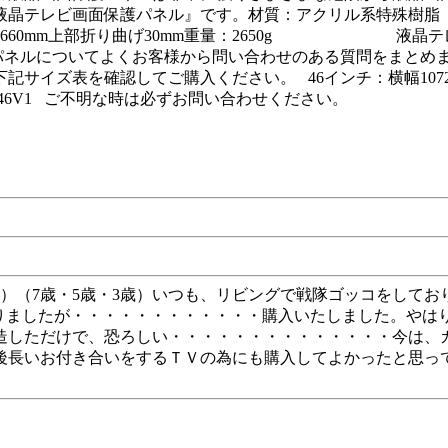
液晶テレビ画面保護パネル』です。材質：アクリル系特殊樹
縦660mm上部折り曲げ30mm重量：2650g 液晶テ
ネルについてよくお客様から問い合わせのある質問をまとめま
サイズ表を確認してご購入ください。 46インチ：横幅1072
DL-46V1 ご不明な時は必ずお問い合わせください。
・男）（7歳・5歳・3歳）いつも、リビングで戦隊ゴッコをし
ありましたが・・・・・・・・・・・・購入いたしました。やは
造しただけで、恐ろしい・・・・・・・・・・・・・・今は、
後長いお付き合いをするＴＶの為にも購入してよかったと思っ