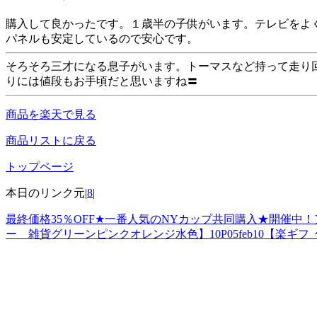
購入して良かったです。１歳半の子供がいます。テレビをよ
パネルも安定しているので安心です。
そろそろ三才になる息子がいます。トーマスなど持って走り
りには値段もお手頃だと思いますね〓
商品を楽天で見る
商品リストに戻る
トップページ
本日のリンク元|
8
|
最終価格35％OFF★一番人気のNYカップ共同購入★開催
ー 雑貨グリーンピンクオレンジ水色】10P05feb10【楽ギフ