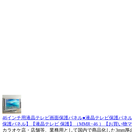
46インチ用液晶テレビ画面保護パネル●液晶テレビ保護パネル
保護パネル】【液晶テレビ 保護】（MMR−46 ）【お買い物マ
カラオケ店・店舗等、業務用として国内で商品化した3mm厚