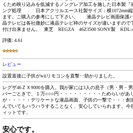
くため映り込みを低減するノングレア加工を施した日本製『
ング処理 日本アクリルエース社製サイズ：横1072mm
ます。ご購入の参考にして下さい。 液晶テレビ画面保護パ
晶テレビは各社微妙に液晶テレビ枠のサイズが違いますので下記
付け出来ません。 東芝 REGZA 46Z3500 SONY製 K
評価: 4.61
レビュー
設置直後に子供がwiiリモコンを直撃･･助かりました。
レグザ46ＺＸ9000を購入。我が家には3人の息子（男・男
バーごときで、１万○○○円・・・・・・・・・ためらいが
が・・・・・デリケートな液晶画面、子供の一撃で・・・創
んでいてもハラハラすることなく、安心していられます。今
ィットです。
安心です。