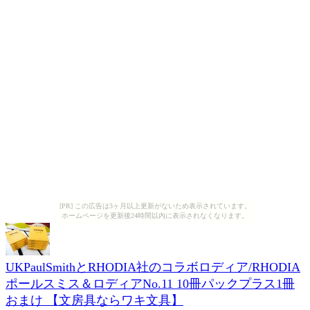
[PR] この広告は3ヶ月以上更新がないため表示されています。
ホームページを更新後24時間以内に表示されなくなります。
UKPaulSmithとRHODIA社のコラボロディア/RHODIA
ポールスミス＆ロディアNo.11 10冊パックプラス1冊
おまけ 【文房具ならワキ文具】