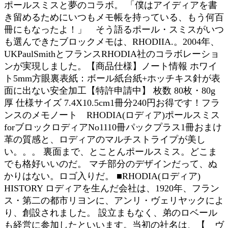
ポールスミスと夢のコラボ。 「僕はアイディアを書
き留めるためにいつもメモ帳を持っている、もう何百
冊にもなったよ！」 そう語るポール・スミスがいつ
も選んできたブロックメモは、RHODIIA.。2004年、
UKPaulSmithとフランスRHODIA社のコラボレーショ
ンが実現しました。【商品仕様】ノート情報 ホワイ
ト5mm方眼裏表紙：ボール紙台紙+ホッチキス針が表
面に出ない安全加工【特許申請中】 枚数 80枚・80g
厚 仕様サイズ 7.4X10.5cm1冊分240円お得です！フラ
ンスのメモノート RHODIA(ロディア)ポールスミス
forブロックロディアNo1110冊パックプラス1冊おまけ
革の質感と、ロディアのマルチストライプが美し
い。。。 裏面まで、とことんポールスミス。どこま
でも格好いいのだ。 マチ部分のデザインだって、ぬ
かりはない。ロゴ入りだ。 ■RHODIA(ロディア)
HISTORY ロディアを生んだ会社は、1920年、フラン
ス・第二の都市リヨンに、アンリ・ヴェリヤックによ
り、創設されました。 設立まもなく、弟のロベール
も経営に参加したといいます。当初の社名は、【 ヴ