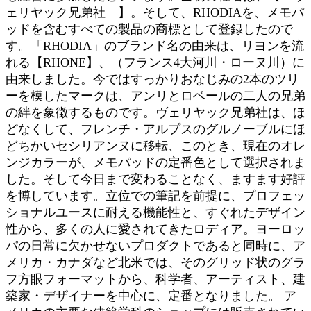
ェリヤック兄弟社 】。そして、RHODIAを、メモパ
ッドを含むすべての製品の商標として登録したので
す。「RHODIA」のブランド名の由来は、リヨンを流
れる【RHONE】、（フランス4大河川・ローヌ川）に
由来しました。今ではすっかりおなじみの2本のツリ
ーを模したマークは、アンリとロベールの二人の兄弟
の絆を象徴するものです。ヴェリヤック兄弟社は、ほ
どなくして、フレンチ・アルプスのグルノーブルにほ
どちかいセシリアンヌに移転、このとき、現在のオレ
ンジカラーが、メモパッドの定番色として選択されま
した。そして今日まで変わることなく、ますます好評
を博しています。立位での筆記を前提に、プロフェッ
ショナルユースに耐える機能性と、すぐれたデザイン
性から、多くの人に愛されてきたロディア。ヨーロッ
パの日常に欠かせないプロダクトであると同時に、ア
メリカ・カナダなど北米では、そのグリッド状のグラ
フ方眼フォーマットから、科学者、アーティスト、建
築家・デザイナーを中心に、定番となりました。 ア