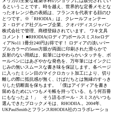
メリカの主要な建築学科のショップには販売されてい
るということです。時を越え、世界的な定番メモとな
ったオレンジ色の表紙は、フランスを代表する顔のひ
とつです。※「RHODIA」は、クレールフォンテー
ヌ・ロディア社グループ企業、クオバディスジャパン
株式会社で管理、商標登録されています。 ワキ文具
コメント！ ■RHODIA(ロディア)ポールスミスforロデ
ィアNo11 1冊分240円お得です！ ロディアの淡いパー
プルカラーの5mm方眼が両面に印刷された滑らかで
反射のない用紙は、鉛筆にはやわらかいタッチを、ボ
ールペンにはあざやかな発色を、万年筆にはインクに
じみの無いスムースな書き味を保証します。各ページ
に入ったミシン目のマイクロカット加工により、切り
離しの際に抵抗感が無く、けばだちとは無縁のすっき
りした切断面を保ちます。 「僕はアイディアを書き
留めるためにいつもメモ帳を持っている、もう何百冊
にもなったよ！」 そう語るポール・スミスがいつも
選んできたブロックメモは、RHODIIA.。2004年、
UKPaulSmithとフランスRHODIA社のコラボレーショ