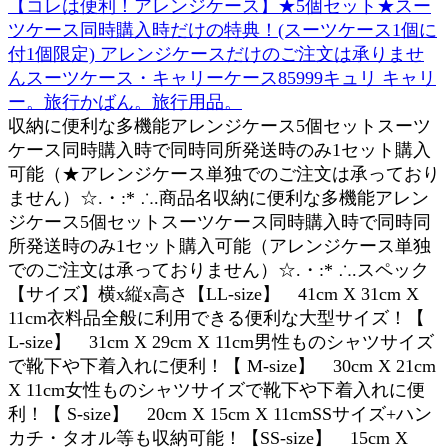
【コレは便利！アレンジケース】★5個セット★スー
ツケース同時購入時だけの特典！(スーツケース1個に
付1個限定) アレンジケースだけのご注文は承りませ
んスーツケース・キャリーケース85999キュリ キャリ
ー。旅行かばん。旅行用品。
収納に便利な多機能アレンジケース5個セットスーツ
ケース同時購入時で同時同所発送時のみ1セット購入
可能（★アレンジケース単独でのご注文は承っており
ません）☆.・:* ∴.商品名収納に便利な多機能アレン
ジケース5個セットスーツケース同時購入時で同時同
所発送時のみ1セット購入可能（アレンジケース単独
でのご注文は承っておりません）☆.・:* ∴.スペック
【サイズ】横x縦x高さ【LL-size】 41cm X 31cm X
11cm衣料品全般に利用できる便利な大型サイズ！【
L-size】 31cm X 29cm X 11cm男性ものシャツサイズ
で靴下や下着入れに便利！【 M-size】 30cm X 21cm
X 11cm女性ものシャツサイズで靴下や下着入れに便
利！【 S-size】 20cm X 15cm X 11cmSSサイズ+ハン
カチ・タオル等も収納可能！【SS-size】 15cm X