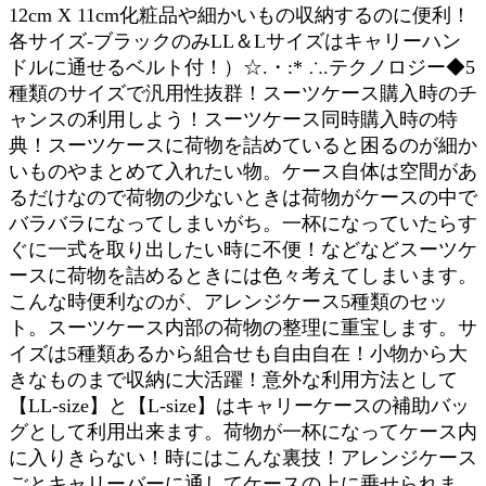
12cm X 11cm化粧品や細かいもの収納するのに便利！
各サイズ-ブラックのみLL＆Lサイズはキャリーハン
ドルに通せるベルト付！）☆.・:* ∴.テクノロジー◆5
種類のサイズで汎用性抜群！スーツケース購入時のチ
ャンスの利用しよう！スーツケース同時購入時の特
典！スーツケースに荷物を詰めていると困るのが細か
いものやまとめて入れたい物。ケース自体は空間があ
るだけなので荷物の少ないときは荷物がケースの中で
バラバラになってしまいがち。一杯になっていたらす
ぐに一式を取り出したい時に不便！などなどスーツケ
ースに荷物を詰めるときには色々考えてしまいます。
こんな時便利なのが、アレンジケース5種類のセッ
ト。スーツケース内部の荷物の整理に重宝します。サ
イズは5種類あるから組合せも自由自在！小物から大
きなものまで収納に大活躍！意外な利用方法として
【LL-size】と【L-size】はキャリーケースの補助バッ
グとして利用出来ます。荷物が一杯になってケース内
に入りきらない！時にはこんな裏技！アレンジケース
ごとキャリーバーに通してケースの上に乗せられま