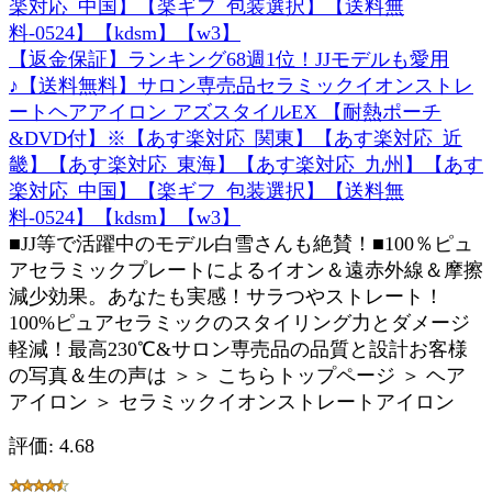
【返金保証】ランキング68週1位！JJモデルも愛用
♪【送料無料】サロン専売品セラミックイオンストレ
ートヘアアイロン アズスタイルEX 【耐熱ポーチ
&DVD付】※【あす楽対応_関東】【あす楽対応_近
畿】【あす楽対応_東海】【あす楽対応_九州】【あす
楽対応_中国】【楽ギフ_包装選択】【送料無
料-0524】【kdsm】【w3】
■JJ等で活躍中のモデル白雪さんも絶賛！■100％ピュ
アセラミックプレートによるイオン＆遠赤外線＆摩擦
減少効果。あなたも実感！サラつやストレート！
100%ピュアセラミックのスタイリング力とダメージ
軽減！最高230℃&サロン専売品の品質と設計お客様
の写真＆生の声は ＞＞ こちらトップページ ＞ ヘア
アイロン ＞ セラミックイオンストレートアイロン
評価: 4.68